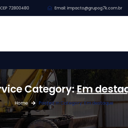
y. CEP 72800480
Email:
impacto@grupog7k.com.br
rvice Category:
Em desta
Home
Posted In Category: Em destaque