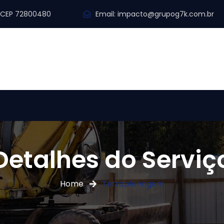
y. CEP 72800480
Email:
impacto@grupog7k.com.br
Detalhes do Serviç
Home
Terraplenagem