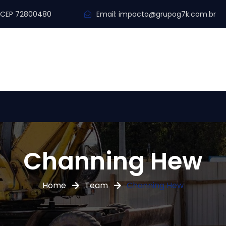
y. CEP 72800480
Email:
impacto@grupog7k.com.br
Channing Hew
Home
Team
Channing Hew